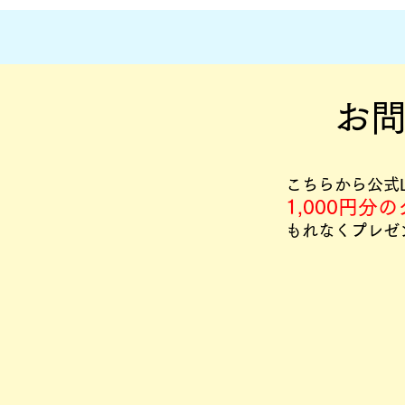
ます。 なお、振込手数料はお客さまにてご負担を
​お
​こちらから公式
1,000円分
もれなくプレゼ