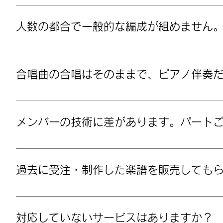
できます。原曲の楽譜を送っていただきましたら、
す。
人数の都合で一般的な編成が組めません
大丈夫です。制作可能ですので、ご希望の編成をお
合唱曲の合唱はそのままで、ピアノ伴奏
できます。もとの楽譜をお送りください。
メンバーの技術に差があります。パート
大丈夫です。それぞれのメンバー（パート）に合わ
お知らせください。
過去に受注・制作した楽譜を販売しても
申し訳ございません。販売することはできません。
様だけのためのものです。同じ曲を演奏される場合
対応していないサービスはありますか？
ことが当ショップのモットーですので、何卒ご理解