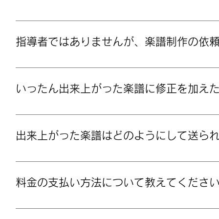
の制作をご依頼ください。 ただし、受注販売とは別に
売していますので、必要な楽譜が見つかるようでし
当ショップでは次のことは行っておりません。ご了
のではありません。
譜を作ることに特化しています） ○対外コンクー
指導者ではありませんが、楽譜制作の依
譜制作 ※ ただし、校内合唱コンクールなど、
このショップでは基本的に生徒さんのための楽譜制
迎です。そうでない場合もご相談は受け付けており
いったん出来上がった楽譜に修正を加え
合わせください。
楽譜ができましたら、いったん試作という形で楽譜
（複数箇所も可）修正を行い、後日完成品を納品い
出来上がった楽譜はどのようにして送ら
メールまたはLINEに添付し、PDFデータでお送
合には手数料と送料がかかります。ご相談ください
料金の支払い方法について教えてくださ
銀行振込のみとなっております。振込先は見積もり